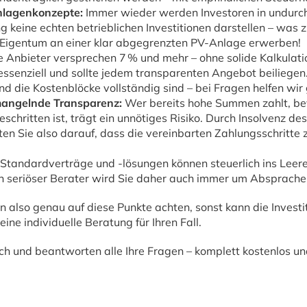
nlagenkonzepte:
Immer wieder werden Investoren in undurch
ng keine echten betrieblichen Investitionen darstellen – wa
ie Eigentum an einer klar abgegrenzten PV-Anlage erwerben!
e Anbieter versprechen 7 % und mehr – ohne solide Kalkulatio
 essenziell und sollte jedem transparenten Angebot beiliegen.
nd die Kostenblöcke vollständig sind – bei Fragen helfen wir 
angelnde Transparenz:
Wer bereits hohe Summen zahlt, be
eschritten ist, trägt ein unnötiges Risiko. Durch Insolvenz de
ten Sie also darauf, dass die vereinbarten Zahlungsschritte 
Standardverträge und -lösungen können steuerlich ins Leere
in seriöser Berater wird Sie daher auch immer um Absprache 
 also genau auf diese Punkte achten, sonst kann die Investit
ne individuelle Beratung für Ihren Fall.
rch und beantworten alle Ihre Fragen – komplett kostenlos un