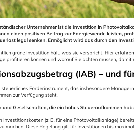
lständischer Unternehmer ist die Investition in Photovoltaik
nnen einen positiven Beitrag zur Energiewende leisten, pro
euerlast legal senken. Ermöglicht wird das durch den Invest
tlich grüne Investition hält, was sie verspricht. Hier erfahre
age profitieren können und worauf Sie achten müssen, damit n
tionsabzugsbetrag (IAB) – und für
n steuerliches Förderinstrument, das insbesondere Managern,
ehmen zur Verfügung steht.
n und Gesellschaften, die ein hohes Steueraufkommen hab
n Investitionskosten (z. B. für eine Photovoltaikanlage) berei
u machen. Diese Regelung gilt für Investitionen bis maxima