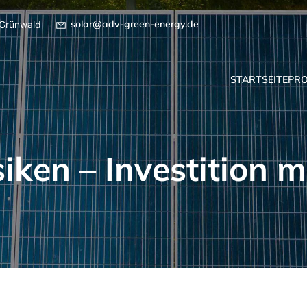
solar@adv-green-energy.de
Grünwald
STARTSEITE
PRO
ken – Investition m