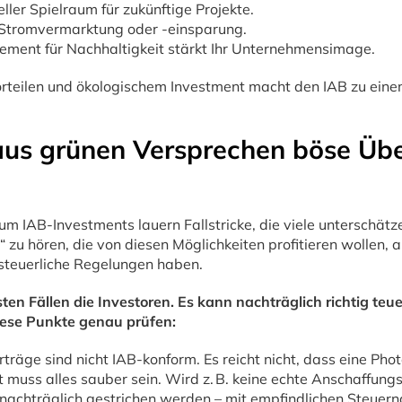
eller Spielraum für zukünftige Projekte.
 Stromvermarktung oder -einsparung.
ment für Nachhaltigkeit stärkt Ihr Unternehmensimage.
orteilen und ökologischem Investment macht den IAB zu ei
aus grünen Versprechen böse Üb
 um IAB-Investments lauern Fallstricke, die viele unterschätz
“ zu hören, die von diesen Möglichkeiten profitieren wollen, 
 steuerliche Regelungen haben.
ten Fällen die Investoren. Es kann nachträglich richtig te
diese Punkte genau prüfen:
rträge sind nicht IAB-konform. Es reicht nicht, dass eine Pho
ht muss alles sauber sein. Wird z. B. keine echte Anschaffung
 nachträglich gestrichen werden – mit empfindlichen Steuer